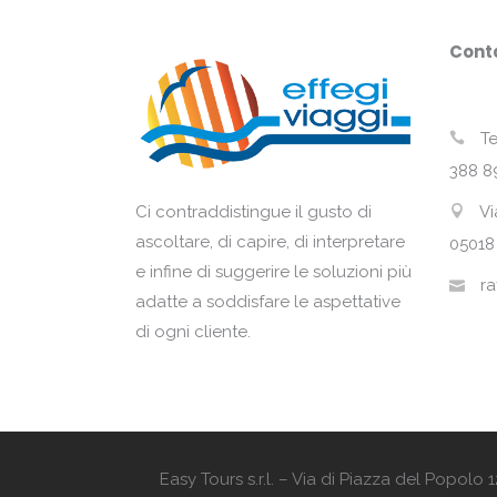
Conta
Te
388 8
Vi
Ci contraddistingue il gusto di
ascoltare, di capire, di interpretare
05018
e infine di suggerire le soluzioni più
ra
adatte a soddisfare le aspettative
di ogni cliente.
Easy Tours s.r.l. – Via di Piazza del Popol