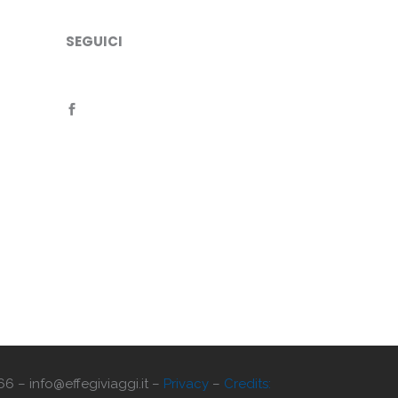
SEGUICI
66 – info@effegiviaggi.it –
Privacy
–
Credits: