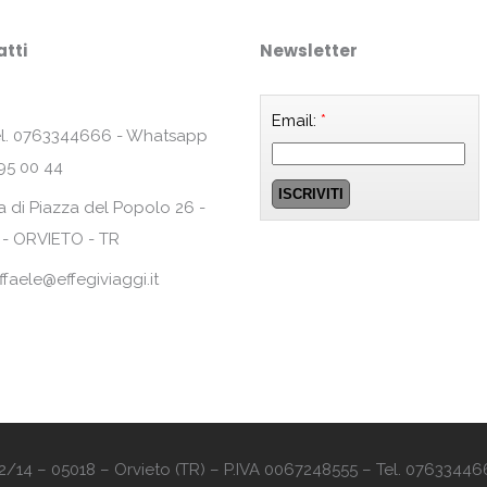
tti
Newsletter
Email:
*
l. 0763344666 - Whatsapp
95 00 44
a di Piazza del Popolo 26 -
 - ORVIETO - TR
ffaele@effegiviaggi.it
o 12/14 – 05018 – Orvieto (TR) – P.IVA 0067248555 – Tel. 07633446