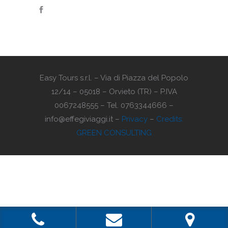
Easy Tours s.r.l. – Via di Piazza del Popolo
12/14 – 05018 – Orvieto (TR) – P.IVA
0067248555 – Tel. 0763344666 –
info@effegiviaggi.it –
Privacy
–
Credits:
GREEN CONSULTING