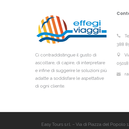
Conta
Te
388 8
Vi
Ci contraddistingue il gusto di
ascoltare, di capire, di interpretare
05018
e infine di suggerire le soluzioni più
ra
adatte a soddisfare le aspettative
di ogni cliente.
Easy Tours s.r.l. – Via di Piazza del Popol