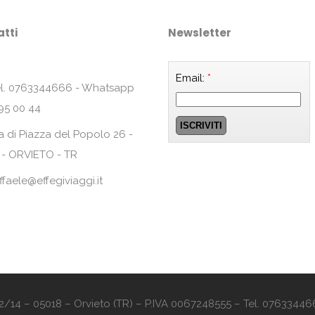
tti
Newsletter
Email:
*
l. 0763344666 - Whatsapp
95 00 44
a di Piazza del Popolo 26 -
 - ORVIETO - TR
ffaele@effegiviaggi.it
o 12/14 – 05018 – Orvieto (TR) – P.IVA 0067248555 – Tel. 07633446