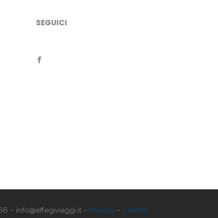
SEGUICI
66 – info@effegiviaggi.it –
Privacy
–
Credits: