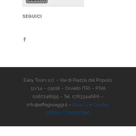
SEGUICI
Easy Tours s.r.l. – Via di Piazza del Popolo
12/14 – 05018 – Orvieto (TR) – P.IVA
0067248555 – Tel. 0763344666 –
info@effegiviaggi.it –
Privacy
–
Credits:
GREEN CONSULTING