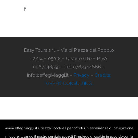
Easy Tours s.r.l. – Via di Piazza del Popolo
12/14 – 05018 – Orvieto (TR) – P.IVA
0067248555 – Tel. 0763344666 –
info@effegiviaggi.it –
Privacy
–
Credits:
GREEN CONSULTING
www.effegiviaggi.it utilizza i cookies per offrirti un'esperienza di navigazione
migliore. Usando il nostro servizio accetti l'impiego di cookie in accordo con la