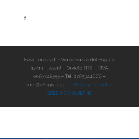
Easy Tours s.r.l. – Via di Piazza del Popolo
12/14 – 05018 – Orvieto (TR) – P.IVA
0067248555 – Tel. 0763344666 –
info@effegiviaggi.it –
Privacy
–
Credits:
GREEN CONSULTING