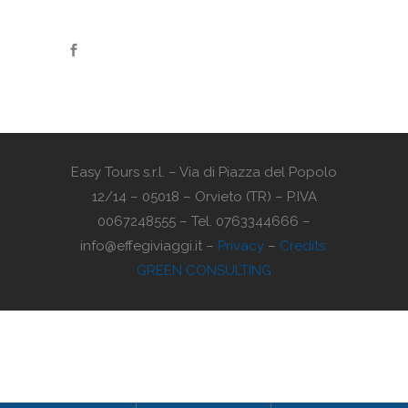
Easy Tours s.r.l. – Via di Piazza del Popolo
12/14 – 05018 – Orvieto (TR) – P.IVA
0067248555 – Tel. 0763344666 –
info@effegiviaggi.it –
Privacy
–
Credits:
GREEN CONSULTING