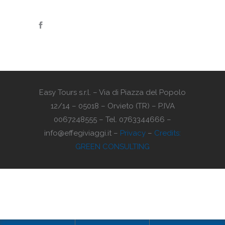
Easy Tours s.r.l. – Via di Piazza del Popolo
12/14 – 05018 – Orvieto (TR) – P.IVA
0067248555 – Tel. 0763344666 –
info@effegiviaggi.it –
Privacy
–
Credits:
GREEN CONSULTING