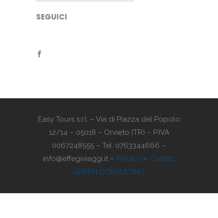
SEGUICI
Easy Tours s.r.l. – Via di Piazza del Popolo
12/14 – 05018 – Orvieto (TR) – P.IVA
0067248555 – Tel. 0763344666 –
info@effegiviaggi.it –
Privacy
–
Credits:
GREEN CONSULTING