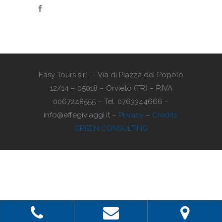
Easy Tours s.r.l. – Via di Piazza del Popolo
12/14 – 05018 – Orvieto (TR) – P.IVA
0067248555 – Tel. 0763344666 –
info@effegiviaggi.it –
Privacy
–
Credits:
GREEN CONSULTING