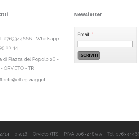
tti
Newsletter
Email:
*
l. 0763344666 - Whatsapp
95 00 44
a di Piazza del Popolo 26 -
 - ORVIETO - TR
ffaele@effegiviaggi.it
o 12/14 – 05018 – Orvieto (TR) – P.IVA 0067248555 – Tel. 07633446