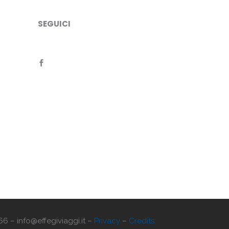
SEGUICI
66 – info@effegiviaggi.it –
Privacy
–
Credits: