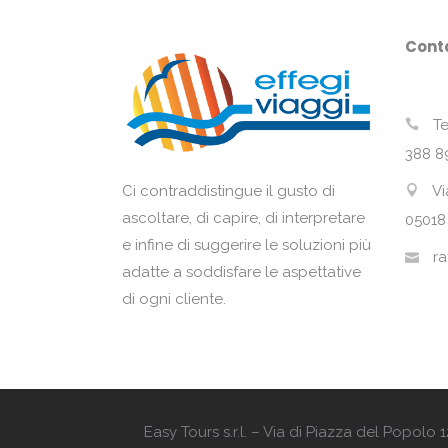
Conta
Te
388 8
Vi
Ci contraddistingue il gusto di
ascoltare, di capire, di interpretare
05018
e infine di suggerire le soluzioni più
ra
adatte a soddisfare le aspettative
di ogni cliente.
Easy Tours s.r.l. – Via di Piazza del Popol