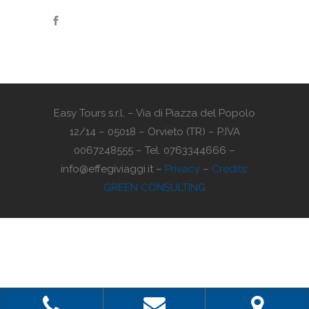
Easy Tours s.r.l. – Via di Piazza del Popolo
12/14 – 05018 – Orvieto (TR) – P.IVA
0067248555 – Tel. 0763344666 –
info@effegiviaggi.it –
Privacy
–
Credits:
GREEN CONSULTING