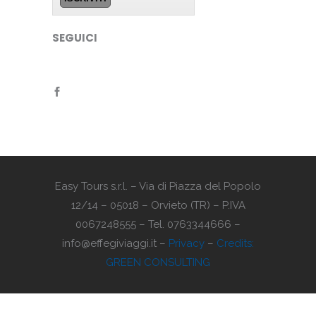
SEGUICI
Easy Tours s.r.l. – Via di Piazza del Popolo
12/14 – 05018 – Orvieto (TR) – P.IVA
0067248555 – Tel. 0763344666 –
info@effegiviaggi.it –
Privacy
–
Credits:
GREEN CONSULTING