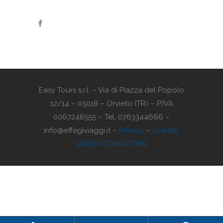
Easy Tours s.r.l. – Via di Piazza del Popolo
12/14 – 05018 – Orvieto (TR) – P.IVA
0067248555 – Tel. 0763344666 –
info@effegiviaggi.it –
Privacy
–
Credits:
GREEN CONSULTING