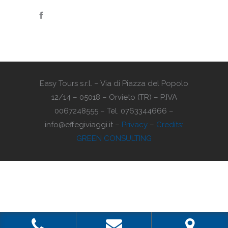
Easy Tours s.r.l. – Via di Piazza del Popolo
12/14 – 05018 – Orvieto (TR) – P.IVA
0067248555 – Tel. 0763344666 –
info@effegiviaggi.it –
Privacy
–
Credits:
GREEN CONSULTING