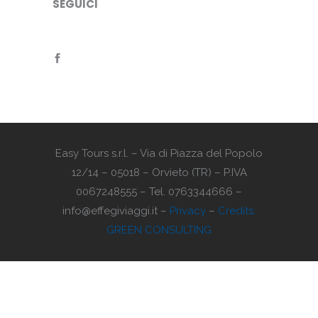
SEGUICI
Easy Tours s.r.l. – Via di Piazza del Popolo
12/14 – 05018 – Orvieto (TR) – P.IVA
0067248555 – Tel. 0763344666 –
info@effegiviaggi.it –
Privacy
–
Credits:
GREEN CONSULTING