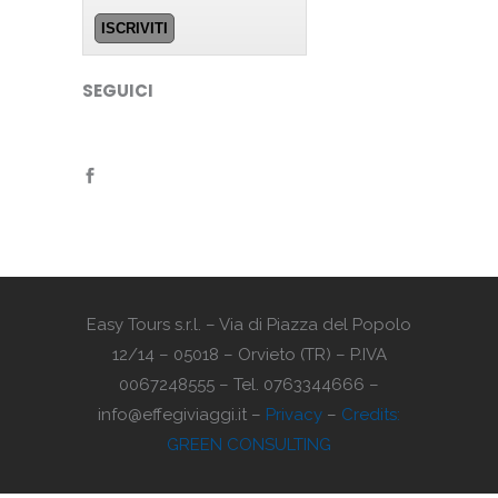
SEGUICI
Easy Tours s.r.l. – Via di Piazza del Popolo
12/14 – 05018 – Orvieto (TR) – P.IVA
0067248555 – Tel. 0763344666 –
info@effegiviaggi.it –
Privacy
–
Credits:
GREEN CONSULTING