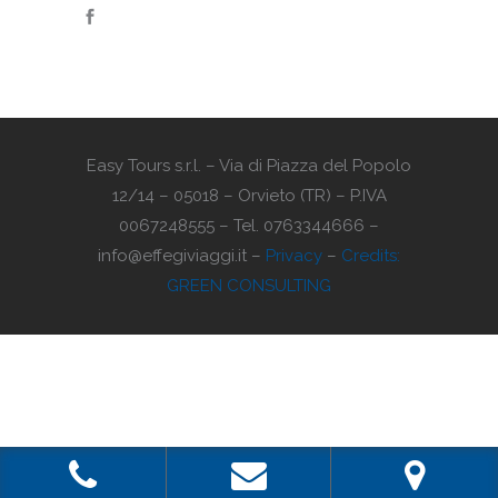
Easy Tours s.r.l. – Via di Piazza del Popolo
12/14 – 05018 – Orvieto (TR) – P.IVA
0067248555 – Tel. 0763344666 –
info@effegiviaggi.it –
Privacy
–
Credits:
GREEN CONSULTING