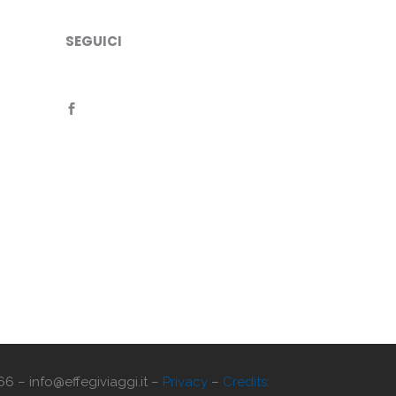
SEGUICI
66 – info@effegiviaggi.it –
Privacy
–
Credits: