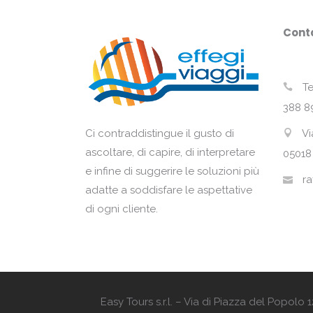
Conta
Te
388 8
Vi
Ci contraddistingue il gusto di
ascoltare, di capire, di interpretare
05018
e infine di suggerire le soluzioni più
ra
adatte a soddisfare le aspettative
di ogni cliente.
Easy Tours s.r.l. – Via di Piazza del Popol