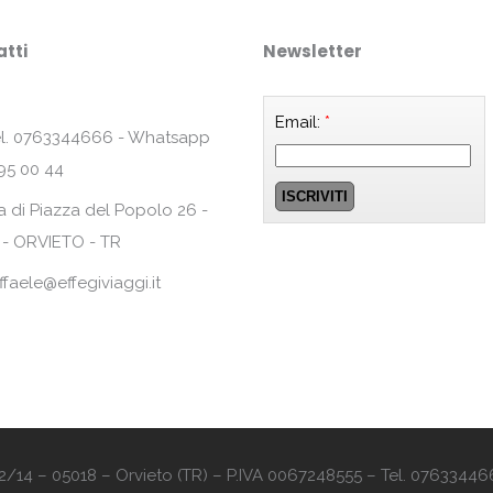
tti
Newsletter
Email:
*
l. 0763344666 - Whatsapp
95 00 44
a di Piazza del Popolo 26 -
 - ORVIETO - TR
ffaele@effegiviaggi.it
o 12/14 – 05018 – Orvieto (TR) – P.IVA 0067248555 – Tel. 07633446