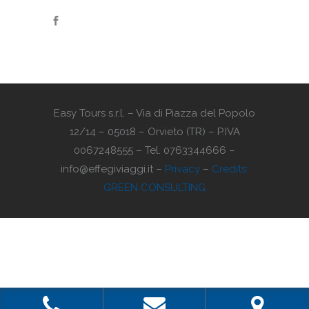
Easy Tours s.r.l. – Via di Piazza del Popolo
12/14 – 05018 – Orvieto (TR) – P.IVA
0067248555 – Tel. 0763344666 –
info@effegiviaggi.it –
Privacy
–
Credits:
GREEN CONSULTING