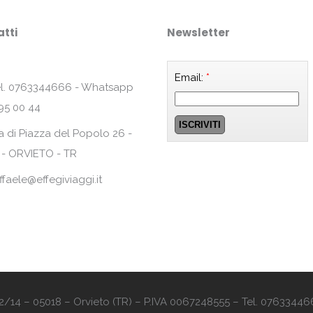
tti
Newsletter
Email:
*
l. 0763344666 - Whatsapp
95 00 44
a di Piazza del Popolo 26 -
 - ORVIETO - TR
ffaele@effegiviaggi.it
o 12/14 – 05018 – Orvieto (TR) – P.IVA 0067248555 – Tel. 07633446