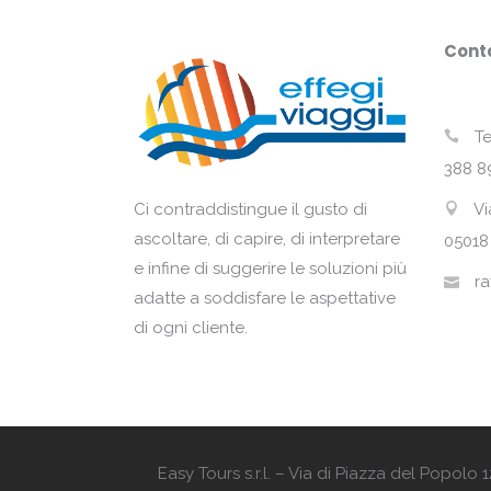
Conta
Te
388 8
Vi
Ci contraddistingue il gusto di
ascoltare, di capire, di interpretare
05018
e infine di suggerire le soluzioni più
ra
adatte a soddisfare le aspettative
di ogni cliente.
Easy Tours s.r.l. – Via di Piazza del Popol