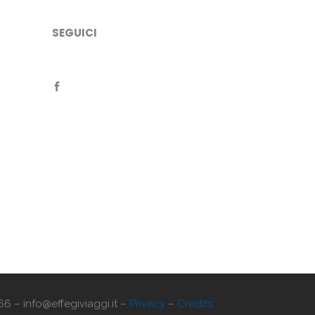
SEGUICI
66 – info@effegiviaggi.it –
Privacy
–
Credits: