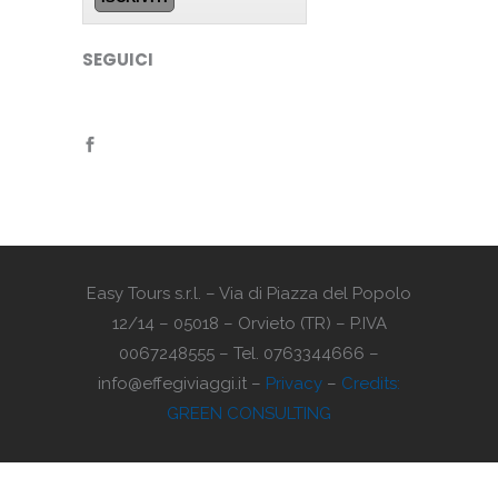
SEGUICI
Easy Tours s.r.l. – Via di Piazza del Popolo
12/14 – 05018 – Orvieto (TR) – P.IVA
0067248555 – Tel. 0763344666 –
info@effegiviaggi.it –
Privacy
–
Credits:
GREEN CONSULTING