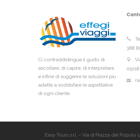
Conta
Te
388 8
Vi
Ci contraddistingue il gusto di
ascoltare, di capire, di interpretare
05018
e infine di suggerire le soluzioni più
ra
adatte a soddisfare le aspettative
di ogni cliente.
Easy Tours s.r.l. – Via di Piazza del Popol