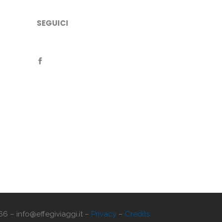
SEGUICI
66 – info@effegiviaggi.it –
Privacy
–
Credits: