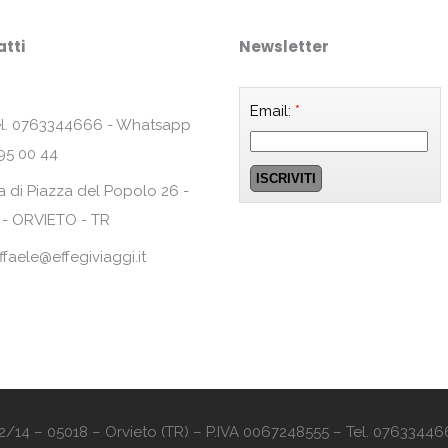
tti
Newsletter
Email:
*
l. 0763344666 - Whatsapp
95 00 44
a di Piazza del Popolo 26 -
 - ORVIETO - TR
ffaele@effegiviaggi.it
o 12/14 – 05018 – Orvieto (TR) – P.IVA 0067248555 – Tel. 07633446