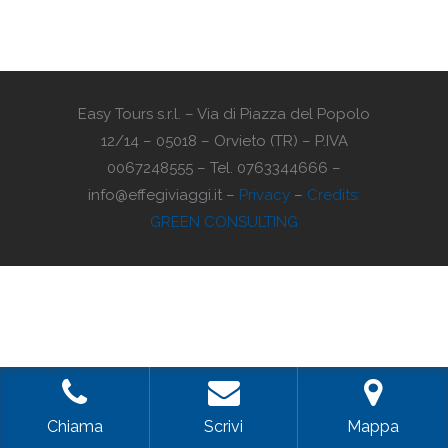
Easy Tours s.r.l. – Via di Piazza del Popolo
12/14 – 05018 – Orvieto (TR) – P.IVA
0067248555 – Tel. 0763344666 –
info@effegiviaggi.it –
Privacy
–
Credits:
GREEN CONSULTING
Chiama
Scrivi
Mappa