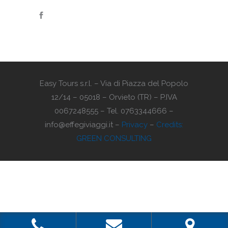
Easy Tours s.r.l. – Via di Piazza del Popolo
12/14 – 05018 – Orvieto (TR) – P.IVA
0067248555 – Tel. 0763344666 –
info@effegiviaggi.it –
Privacy
–
Credits:
GREEN CONSULTING