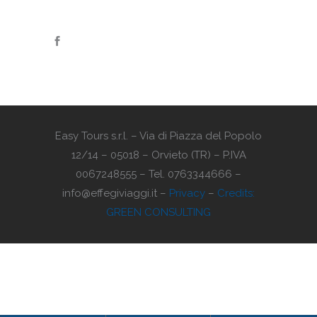
Easy Tours s.r.l. – Via di Piazza del Popolo
12/14 – 05018 – Orvieto (TR) – P.IVA
0067248555 – Tel. 0763344666 –
info@effegiviaggi.it –
Privacy
–
Credits:
GREEN CONSULTING