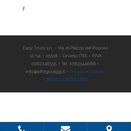
Easy Tours s.r.l. – Via di Piazza del Popolo
12/14 – 05018 – Orvieto (TR) – P.IVA
0067248555 – Tel. 0763344666 –
info@effegiviaggi.it –
Privacy
–
Credits:
GREEN CONSULTING