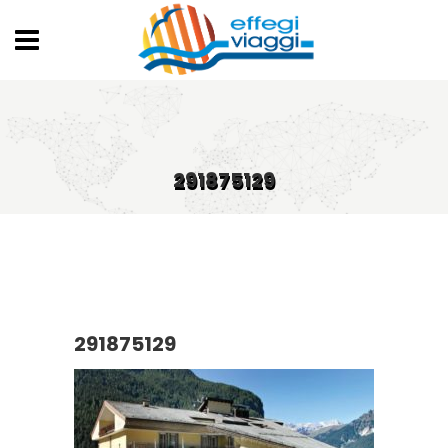
291875129
291875129