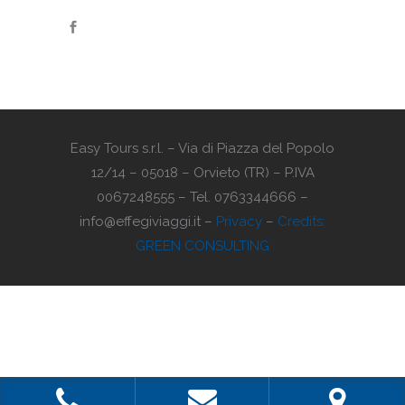
Easy Tours s.r.l. – Via di Piazza del Popolo
12/14 – 05018 – Orvieto (TR) – P.IVA
0067248555 – Tel. 0763344666 –
info@effegiviaggi.it –
Privacy
–
Credits:
GREEN CONSULTING