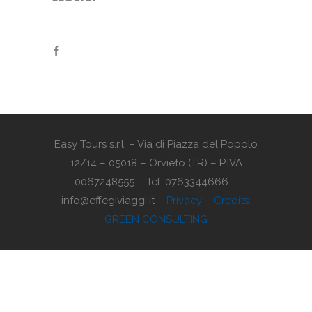
Easy Tours s.r.l. – Via di Piazza del Popolo
12/14 – 05018 – Orvieto (TR) – P.IVA
0067248555 – Tel. 0763344666 –
info@effegiviaggi.it –
Privacy
–
Credits:
GREEN CONSULTING