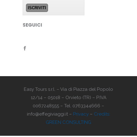
SEGUICI
Easy Tours s.r.l. – Via di Piazza del Popolo
12/14 – 05018 – Orvieto (TR) – P.IVA
0067248555 – Tel. 0763344666 –
info@effegiviaggi.it –
Privacy
–
Credits:
GREEN CONSULTING