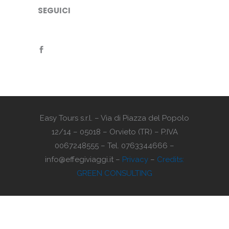
SEGUICI
Easy Tours s.r.l. – Via di Piazza del Popolo
12/14 – 05018 – Orvieto (TR) – P.IVA
0067248555 – Tel. 0763344666 –
info@effegiviaggi.it –
Privacy
–
Credits:
GREEN CONSULTING