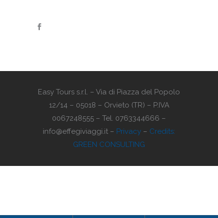
Easy Tours s.r.l. – Via di Piazza del Popolo
12/14 – 05018 – Orvieto (TR) – P.IVA
0067248555 – Tel. 0763344666 –
info@effegiviaggi.it –
Privacy
–
Credits:
GREEN CONSULTING