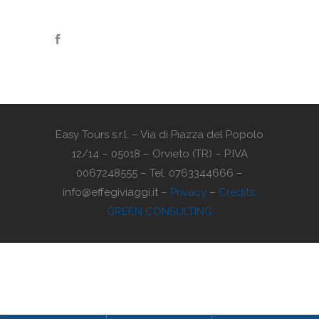
Easy Tours s.r.l. – Via di Piazza del Popolo
12/14 – 05018 – Orvieto (TR) – P.IVA
0067248555 – Tel. 0763344666 –
info@effegiviaggi.it –
Privacy
–
Credits:
GREEN CONSULTING