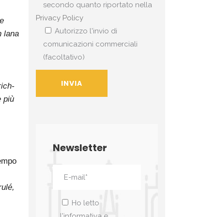
secondo quanto riportato nella
Privacy Policy
se
Autorizzo l'invio di
n lana
comunicazioni commerciali
(facoltativo)
rich-
e più
Newsletter
tempo
rulé,
Ho letto
l'informativa e