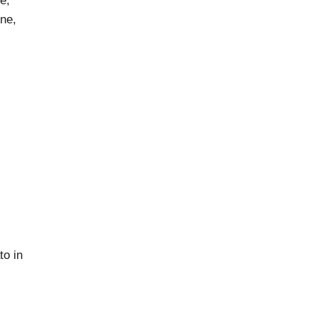
e,
one,
to in