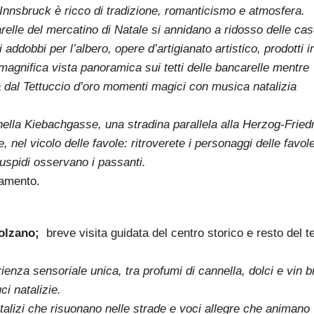
i Innsbruck è ricco di tradizione, romanticismo e atmosfera.
carelle del mercatino di Natale si annidano a ridosso delle ca
addobbi per l’albero, opere d’artigianato artistico, prodotti i
 magnifica vista panoramica sui tetti delle bancarelle mentre
la dal Tettuccio d’oro momenti magici con musica natalizia
nella Kiebachgasse, una stradina parallela alla Herzog-Fried
 nel vicolo delle favole: ritroverete i personaggi delle favol
cuspidi osservano i passanti.
amento.
olzano;
breve visita guidata del centro storico e resto del 
ienza sensoriale unica, tra profumi di cannella, dolci e vin b
ci natalizie.
natalizi che risuonano nelle strade e voci allegre che animano