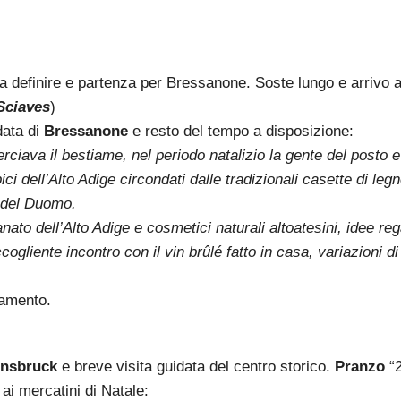
 da definire e partenza per Bressanone. Soste lungo e arrivo 
Sciaves
)
data di
Bressanone
e resto del tempo a disposizione:
ava il bestiame, nel periodo natalizio la gente del posto e 
pici dell’Alto Adige circondati dalle tradizionali casette di legn
o del Duomo.
ianato dell’Alto Adige e cosmetici naturali altoatesini, idee re
ogliente incontro con il vin brûlé fatto in casa, variazioni di
amento.
nnsbruck
e breve visita guidata del centro storico.
Pranzo
“
 ai mercatini di Natale: