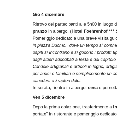
Gio 4 dicembre
Ritrovo dei partecipanti alle 5h00 in luogo
pranzo
in albergo. (
Hotel Foehrenhof ***
Pomeriggio dedicato a una breve visita gui
in piazza Duomo, dove un tempo si commerci
ospiti si incontrano e si godono i prodotti ti
dagli alberi addobbati a festa e dal capitol
Candele artigianali e articoli in legno, artig
per amici e familiari o semplicemente un acc
canederli o krapfen dolci.
In serata, rientro in albergo,
cena
e pernott
Ven 5 dicembre
Dopo la prima colazione, trasferimento a
I
portate” in ristorante e pomeriggio dedicato