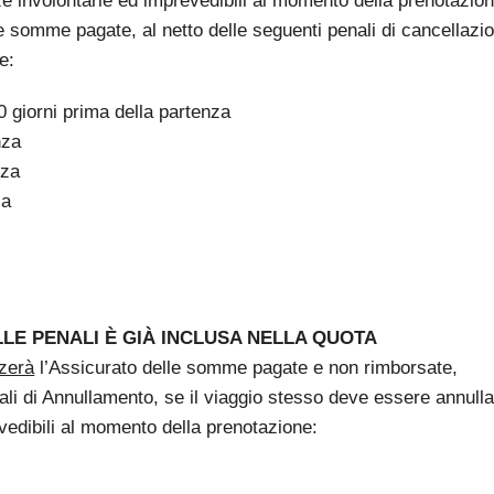
nze involontarie ed imprevedibili al momento della prenotazion
le somme pagate, al netto delle seguenti penali di cancellazi
e:
 giorni prima della partenza
nza
nza
za
LLE PENALI È GIÀ INCLUSA NELLA QUOTA
zerà
l’Assicurato delle somme pagate e non rimborsate,
ali di Annullamento, se il viaggio stesso deve essere annulla
vedibili al momento della prenotazione: