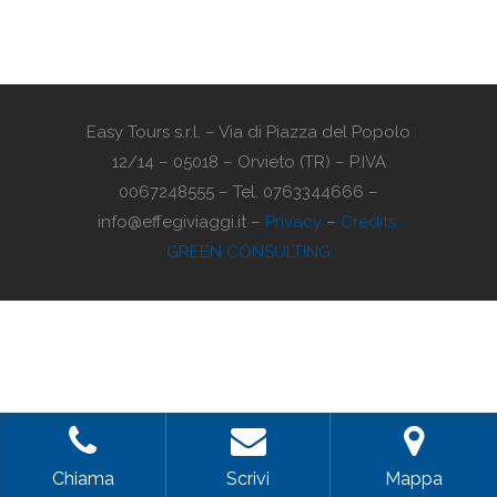
Easy Tours s.r.l. – Via di Piazza del Popolo
12/14 – 05018 – Orvieto (TR) – P.IVA
0067248555 – Tel. 0763344666 –
info@effegiviaggi.it –
Privacy
–
Credits:
GREEN CONSULTING
Chiama
Scrivi
Mappa