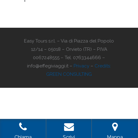
Easy Tours s.r.l. – Via di Piazza del Popolo
12/14 – 05018 – Orvieto (TR) – P.IVA
0067248555 – Tel. 0763344666 –
info@effegiviaggi.it –
Privacy
–
Credits:
GREEN CONSULTING
Chiama
Scrivi
Mappa