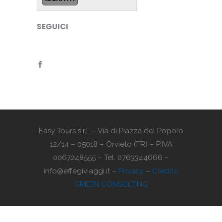
SEGUICI
Easy Tours s.r.l. – Via di Piazza del Popolo
12/14 – 05018 – Orvieto (TR) – P.IVA
0067248555 – Tel. 0763344666 –
info@effegiviaggi.it –
Privacy
–
Credits:
GREEN CONSULTING