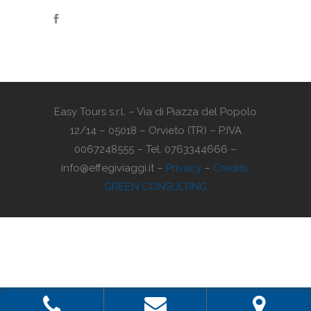
Easy Tours s.r.l. – Via di Piazza del Popolo
12/14 – 05018 – Orvieto (TR) – P.IVA
0067248555 – Tel. 0763344666 –
info@effegiviaggi.it –
Privacy
–
Credits:
GREEN CONSULTING