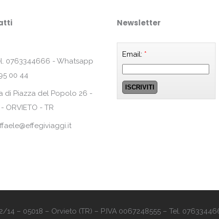
tti
Newsletter
Email:
*
l. 0763344666 - Whatsapp
95 00 44
a di Piazza del Popolo 26 -
 - ORVIETO - TR
ffaele@effegiviaggi.it
o 12/14 – 05018 – Orvieto (TR) – P.IVA 0067248555 – Tel. 07633446