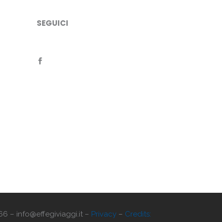
SEGUICI
66 – info@effegiviaggi.it –
Privacy
–
Credits: