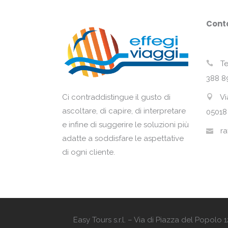
Conta
Te
388 8
Vi
Ci contraddistingue il gusto di
ascoltare, di capire, di interpretare
05018
e infine di suggerire le soluzioni più
ra
adatte a soddisfare le aspettative
di ogni cliente.
Easy Tours s.r.l. – Via di Piazza del Popol