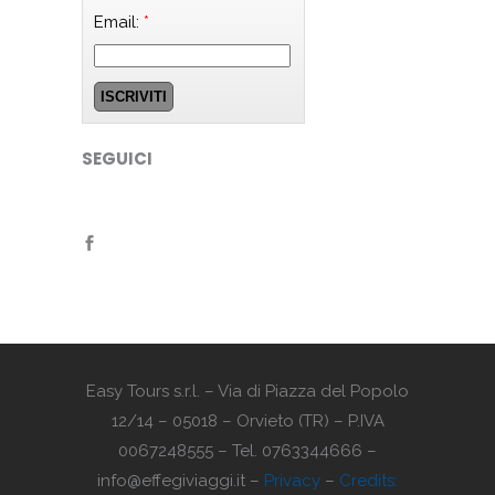
Email:
*
SEGUICI
Easy Tours s.r.l. – Via di Piazza del Popolo
12/14 – 05018 – Orvieto (TR) – P.IVA
0067248555 – Tel. 0763344666 –
info@effegiviaggi.it –
Privacy
–
Credits: