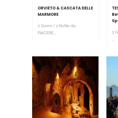
ORVIETO & CASCATA DELLE
TE
MARMORE
Be
Sp
2 Giorni / 1 Notte da:
3 G
PIACERE,…
…