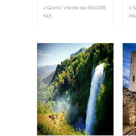
2 Giorni/ 1 Notte da: PIACERE,
2 G
NOI…
PI