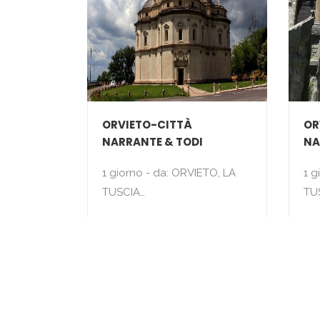
ORVIETO-CITTÀ
OR
NARRANTE & TODI
NA
1 giorno - da: ORVIETO, LA
1 g
TUSCIA…
TU