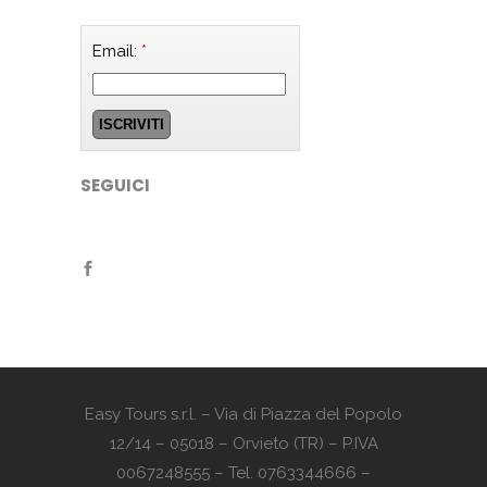
Email:
*
SEGUICI
Easy Tours s.r.l. – Via di Piazza del Popolo
12/14 – 05018 – Orvieto (TR) – P.IVA
0067248555 – Tel. 0763344666 –